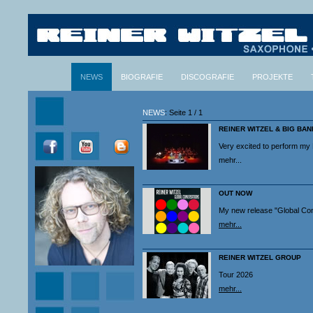
NEWS
BIOGRAFIE
DISCOGRAFIE
PROJEKTE
T.I.T.R.C. ENGLISH
ENGLISCH
Filmbilder im Kopf
NEWS
: Seite 1 / 1
REINER WITZEL & BIG BAN
Very excited to perform my
mehr...
OUT NOW
My new release "Global Conve
mehr...
REINER WITZEL GROUP
Tour 2026
mehr...